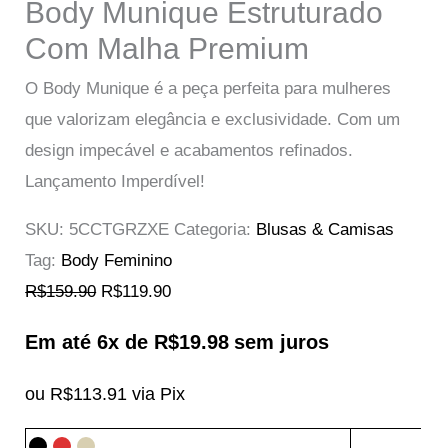
Body Munique Estruturado
Com Malha Premium
O Body Munique é a peça perfeita para mulheres
que valorizam elegância e exclusividade. Com um
design impecável e acabamentos refinados.
Descrição
Lançamento Imperdível!
Informação adicional
Avaliações (0)
SKU:
5CCTGRZXE
Categoria:
Blusas & Camisas
Tag:
Body Feminino
Tabela de Medidas
R$
159.90
R$
119.90
Em até 6x de
R$
19.98
sem juros
ou
R$
113.91
via Pix