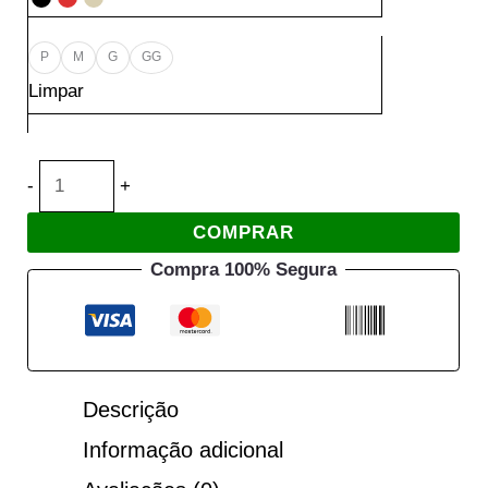
P
M
G
GG
Limpar
-
+
COMPRAR
Compra 100% Segura
Areia – P, M
Preto – P, M, G, GG
Vermelho – P, M, G, GG