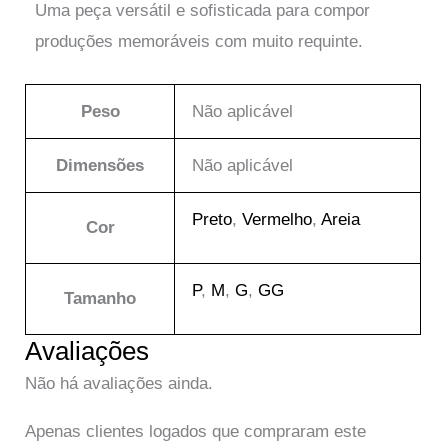
Uma peça versátil e sofisticada para compor
produções memoráveis com muito requinte.
Peso
Não aplicável
DETALHES
DETALHES
Dimensões
Não aplicável
Blusa T-Shirt Be
Blusa Viscolinho
Happy Preta
Em até 6x de
R$
30.33
sem juros
Preto
,
Vermelho
,
Areia
Em até 6x de
Cor
R$
19.82
sem juros
ou
R$
172.90
via Pix
ou
R$
112.96
via Pix
P
,
M
,
G
,
GG
Tamanho
Avaliações
Não há avaliações ainda.
Apenas clientes logados que compraram este