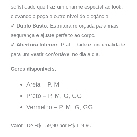
sofisticado que traz um charme especial ao look,
elevando a peça a outro nível de elegância.
✔
Duplo Busto:
Estrutura reforçada para mais
segurança e ajuste perfeito ao corpo.
✔
Abertura Inferior:
Praticidade e funcionalidade
para um vestir confortável no dia a dia.
Cores disponíveis:
DETALHES
DETALHES
Blusa T-Shirt La
Blusa T-Shirt
Seve
Lapela Preta
Em até 6x de
Em até 6x de
R$
19.67
sem juros
R$
23.17
sem juros
ou
R$
112.10
via Pix
ou
R$
132.05
via Pix
Valor:
De R$ 159,90 por R$ 119,90