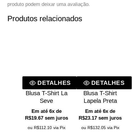
produto podem deixar uma avaliação.
DETALHES
Produtos relacionados
Blusa Feminina
Texturizada T-
Shirt Manga
Godê Branca
Linha Premium
Em até 6x de
R$
23.32
sem juros
ou
R$
132.91
via Pix