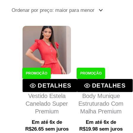
PROMOÇÃO
PROMOÇÃO
DETALHES
DETALHES
Vestido Estela
Body Munique
Canelado Super
Estruturado Com
Premium
Malha Premium
Em até 6x de
Em até 6x de
R$
26.65
sem juros
R$
19.98
sem juros
ou
R$
151.91
via Pix
ou
R$
113.91
via Pix