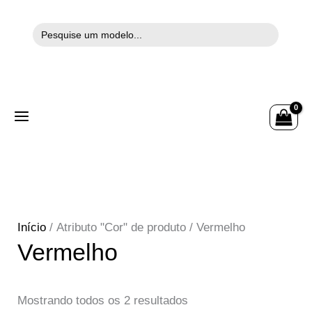
Search
Ir
for:
para
o
conteúdo
Sorted
by
Preço:
high
to
low
Início
/ Atributo "Cor" de produto / Vermelho
Vermelho
Mostrando todos os 2 resultados