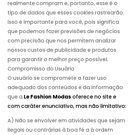
realmente compram e, portanto, esse é o
tipo de dados que esses cookies rastrearão.
Isso é importante para você, pois significa
que podemos fazer previsões de negócios
com precisão que nos permitem analizar
nossos custos de publicidade e produtos
para garantir o melhor preço possível.
Compromisso do Usuário
O usuário se compromete a fazer uso
adequado dos conteúdos e da informação
Loja
Política de Trocas e Devoluções
que a
Le Fashion Modas
oferece no site e
Meios de Pagamento e Frete
com caráter enunciativo, mas não limitativo:
Política de Privacidade
A) Não se envolver em atividades que sejam
ilegais ou contrárias à boa fé a à ordem