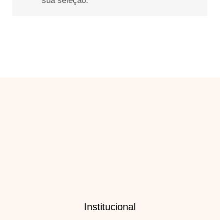
sua seleção.
Loja
Política de Trocas e Devoluções
Meios de Pagamento e Frete
Política de Privacidade
Institucional