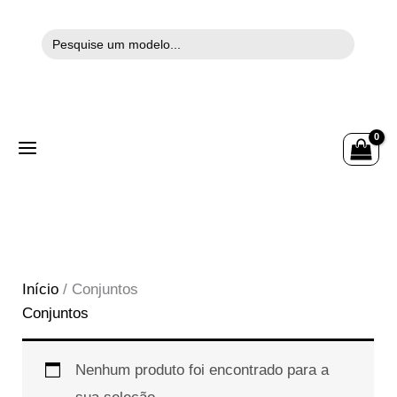
Search
Ir
for:
para
o
conteúdo
Início
/ Conjuntos
Conjuntos
Nenhum produto foi encontrado para a