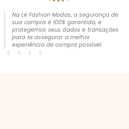
Na Le Fashion Modas, a segurança de
sua compra é 100% garantida, e
protegemos seus dados e transações
Loja
Política de Trocas e Devoluções
para te assegurar a melhor
Meios de Pagamento e Frete
experiência de compra possível.
Política de Privacidade
F
T
L
I
a
w
i
n
c
i
n
s
e
t
k
t
b
t
e
a
o
e
d
g
o
r
i
r
k
n
a
m