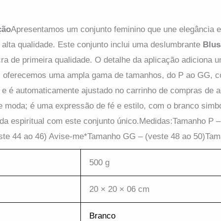
ção
Apresentamos um conjunto feminino que une elegância e 
alta qualidade. Este conjunto inclui uma deslumbrante
Blus
ra de primeira qualidade. O detalhe da aplicação adiciona 
o, oferecemos uma ampla gama de tamanhos, do P ao GG, c
o e é automaticamente ajustado no carrinho de compras de 
omoção
omoção
e moda; é uma expressão de fé e estilo, com o branco simbo
ada espiritual com este conjunto único.Medidas:Tamanho P 
ste 44 ao 46) Avise-me*Tamanho GG – (veste 48 ao 50)Tam
500 g
DETALHES
DETALHES
DETAL
20 × 20 × 06 cm
dy Munique
Blusa Viscolinho
Blusa Fem
urado Com Malha
Texturizada 
Em até 6x de
R$
30.33
sem
Branco
Premium
Manga Godê