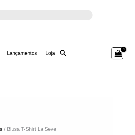
Search
a
for:
s
/ Blusa T-Shirt La Seve