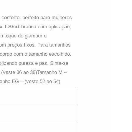
conforto, perfeito para mulheres
a T-Shirt
branca com aplicação,
um toque de glamour e
om preços fixos. Para tamanhos
acordo com o tamanho escolhido.
lizando pureza e paz. Sinta-se
– (veste 36 ao 38)Tamanho M –
anho EG – (veste 52 ao 54)
HES
inina
T-Shirt
 Branca