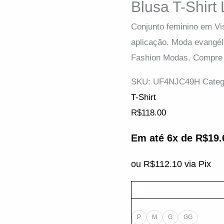
Blusa T-Shirt
Conjunto feminino em Vi
aplicação. Moda evangéli
Fashion Modas. Compre 
SKU:
UF4NJC49H
Categ
T-Shirt
R$
118.00
Em até 6x de
R$
19.
ou
R$
112.10
via Pix
P
M
G
GG