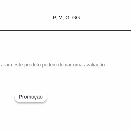
juros
Linha Pr
 6x de
R$
19.98
sem
ou
R$
172.90
via Pix
juros
Em até 6x de
R$
P
,
M
,
G
,
GG
juros
R$
113.91
via Pix
ou
R$
132.91
raram este produto podem deixar uma avaliação.