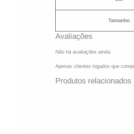
Em até 6x de
R$
23.17
sem
juros
Em até
ou
R$
132.05
via Pix
Tamanho
ou
Avaliações
Não há avaliações ainda.
Apenas clientes logados que comp
Produtos relacionados
DETALHES
Blusa T-Shirt Be Happy
Preta
Em até 6x de
R$
19.82
sem