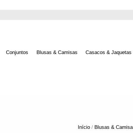
Blusa
T-
s
Blusas & Camisas
Casacos & Jaquetas
Lançamentos
Loj
Shirt
La
Seve
quantidade
Início
/
Blusas & Camisa