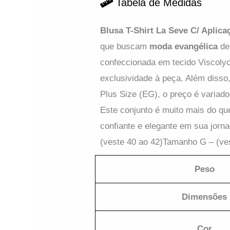
Blusa T-Shirt La Seve C/ Aplica
que buscam
moda evangélica
de 
confeccionada em tecido Viscolyc
exclusividade à peça. Além diss
Plus Size (EG), o preço é variad
Pr
Pr
Este conjunto é muito mais do qu
confiante e elegante em sua jorn
(veste 40 ao 42)Tamanho G – (ve
Peso
DETALHES
Dimensões
Blusa T-Shirt Lapela
Bo
Preta
Estrut
Cor