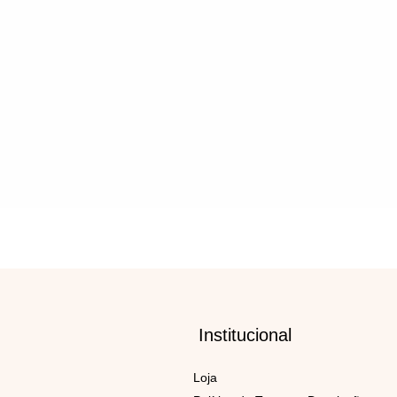
Loja
Política de Trocas e Devoluções
Meios de Pagamento e Frete
Política de Privacidade
Institucional