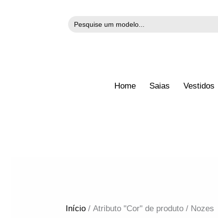
Search
Ir
for:
para
o
conteúdo
Home
Saias
Vestidos
Conjunto
Início
/ Atributo "Cor" de produto / Nozes