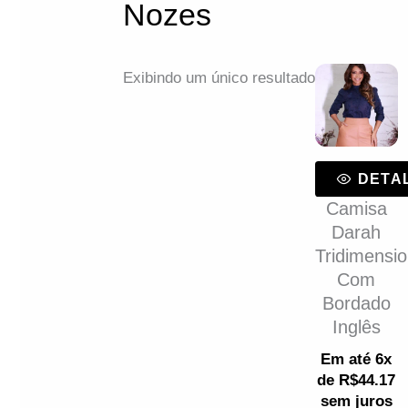
Nozes
Exibindo um único resultado
DETALHES
Camisa
Darah
Tridimensional
Com
Bordado
Inglês
Em até 6x
de
R$
44.17
sem juros
ou
R$
251.75
via Pix