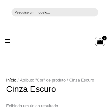
Search
Ir
for:
para
o
conteúdo
Início
/ Atributo "Cor" de produto / Cinza Escuro
Cinza Escuro
Exibindo um único resultado