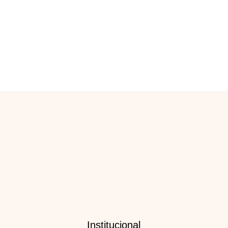
Loja
Política de Trocas e Devoluções
Meios de Pagamento e Frete
Política de Privacidade
Institucional